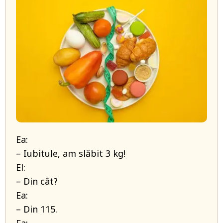
Ea:
– Iubitule, am slăbit 3 kg!
El:
– Din cât?
Ea:
– Din 115.