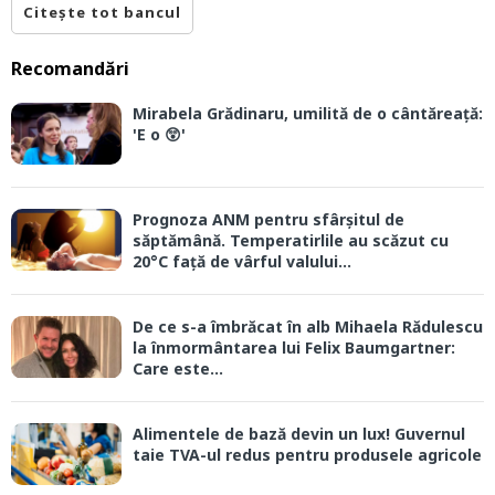
Citește tot bancul
Recomandări
Mirabela Grădinaru, umilită de o cântăreață:
'E o 😲'
Prognoza ANM pentru sfârșitul de
săptămână. Temperatirlile au scăzut cu
20°C față de vârful valului...
De ce s-a îmbrăcat în alb Mihaela Rădulescu
la înmormântarea lui Felix Baumgartner:
Care este...
Alimentele de bază devin un lux! Guvernul
taie TVA-ul redus pentru produsele agricole