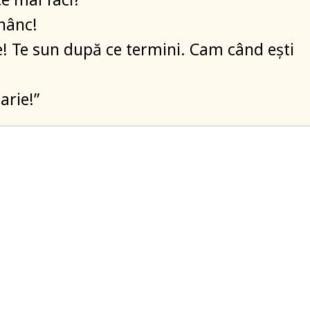
nânc!
e! Te sun după ce termini. Cam când ești
arie!”