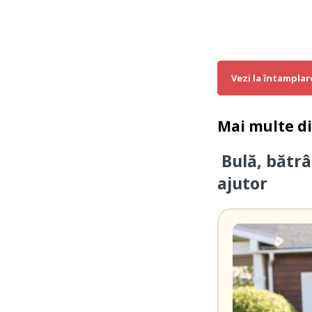
Vezi la întamplar
Mai multe d
Bulă, bătrâ
ajutor