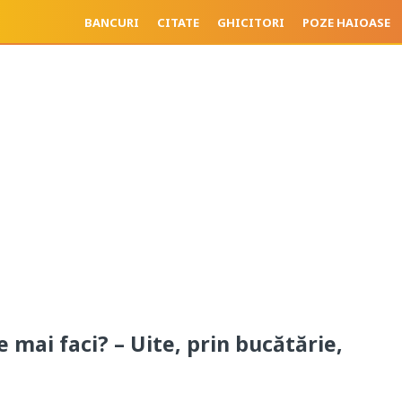
BANCURI
CITATE
GHICITORI
POZE HAIOASE
e mai faci? – Uite, prin bucătărie,