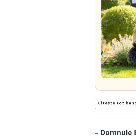
Citește tot ban
– Domnule B