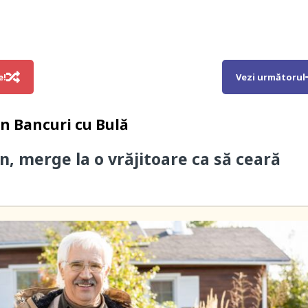
e!
Vezi următorul
in
Bancuri cu Bulă
n, merge la o vrăjitoare ca să ceară