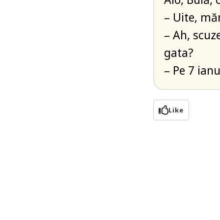
– Uite, mă
– Ah, scuz
gata?
– Pe 7 ianu
Like