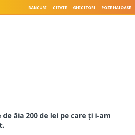
BANCURI
CITATE
GHICITORI
POZE HAIOASE
de ăia 200 de lei pe care ți i-am
t.