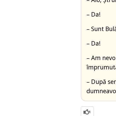
– Da!
– Sunt Bul
– Da!
– Am nevoie
împrumut
– După sem
dumneavoa
1