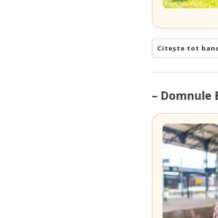
Citește tot ban
– Domnule B