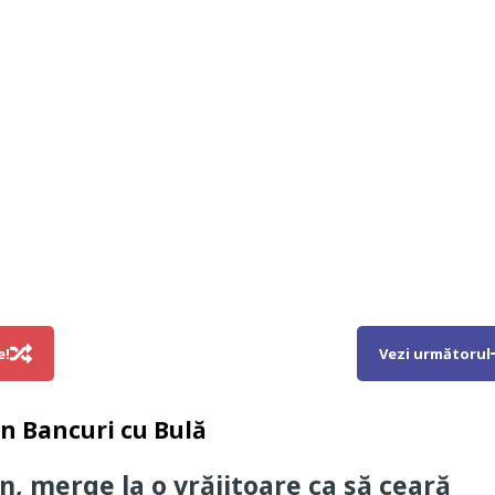
e!
Vezi următorul
in
Bancuri cu Bulă
n, merge la o vrăjitoare ca să ceară