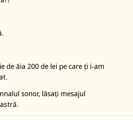
ă.
 de ăia 200 de lei pe care ți i-am
at.
nalul sonor, lăsați mesajul
stră.