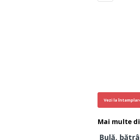
Vezi la întamplar
Mai multe d
Bulă, bătrâ