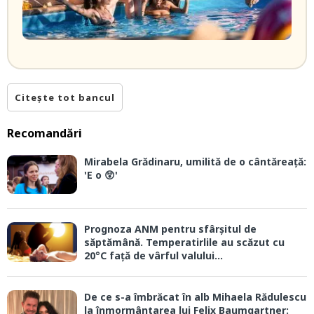
Citește tot bancul
Recomandări
Mirabela Grădinaru, umilită de o cântăreață:
'E o 😲'
Prognoza ANM pentru sfârșitul de
săptămână. Temperatirlile au scăzut cu
20°C față de vârful valului...
De ce s-a îmbrăcat în alb Mihaela Rădulescu
la înmormântarea lui Felix Baumgartner: