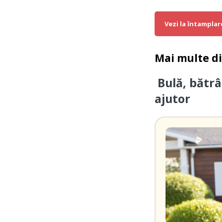
Vezi la întamplar
Mai multe d
Bulă, bătrâ
ajutor