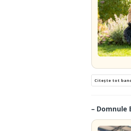
Citește tot ban
– Domnule B