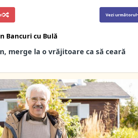
e!
Vezi următorul
in
Bancuri cu Bulă
n, merge la o vrăjitoare ca să ceară