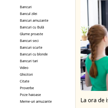
Bancuri
Bancul zilei
Bancuri amuzante
Bancuri cu Bulă
Glume proaste
Bancuri seci
Bancuri scurte
Bancuri cu blonde
Bancuri tari
Video
Ghicitori
Citate
Proverbe
Poze haioase
La ora de i
Meme-uri amuzante