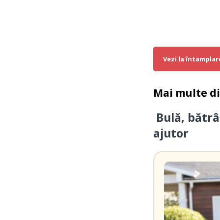
Vezi la întamplar
Mai multe d
Bulă, bătrâ
ajutor