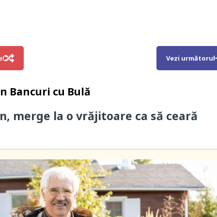
e!
Vezi următorul
in
Bancuri cu Bulă
n, merge la o vrăjitoare ca să ceară