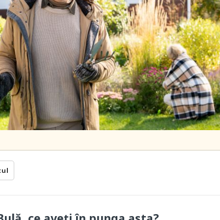
cul
ulă, ce aveți în punga asta?