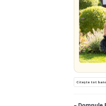
Citește tot ban
– Domnule B