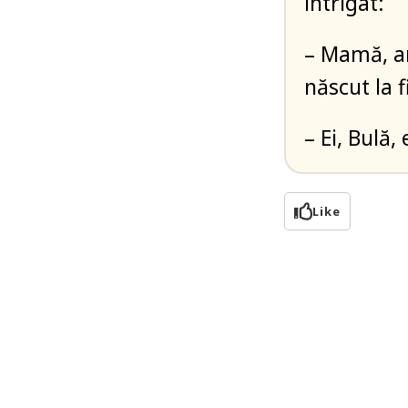
intrigat:
– Mamă, am
născut la f
– Ei, Bulă,
Like