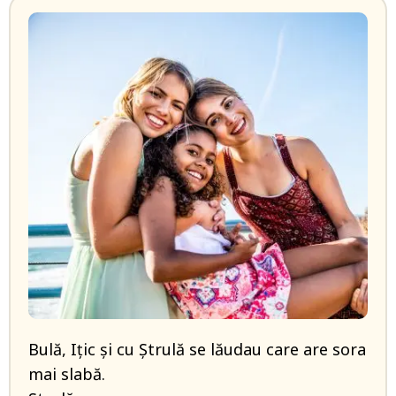
Bulă, Iţic şi cu Ştrulă se lăudau care are sora
mai slabă.