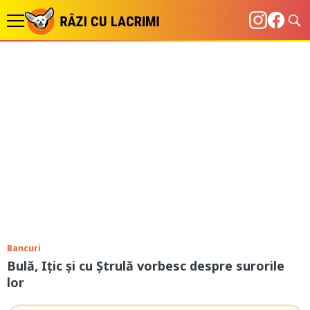
Bancuri
Bulă, Iţic şi cu Ştrulă vorbesc despre surorile
lor