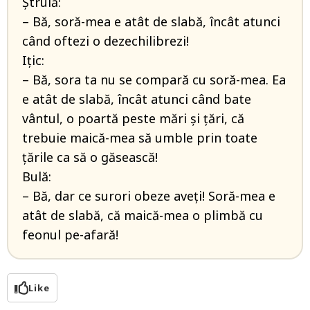
Ştrulă:
– Bă, soră-mea e atât de slabă, încât atunci
când oftezi o dezechilibrezi!
Ițic:
– Bă, sora ta nu se compară cu soră-mea. Ea
e atât de slabă, încât atunci când bate
vântul, o poartă peste mări şi ţări, că
trebuie maică-mea să umble prin toate
ţările ca să o găsească!
Bulă:
– Bă, dar ce surori obeze aveţi! Soră-mea e
atât de slabă, că maică-mea o plimbă cu
feonul pe-afară!
Like