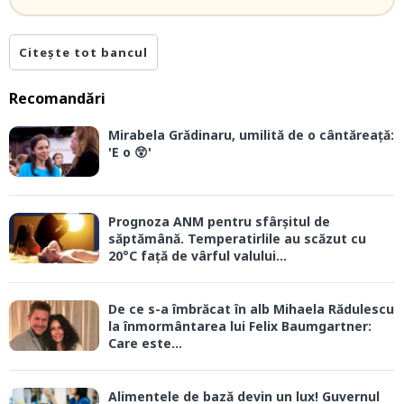
Citește tot bancul
Recomandări
Mirabela Grădinaru, umilită de o cântăreață:
'E o 😲'
Prognoza ANM pentru sfârșitul de
săptămână. Temperatirlile au scăzut cu
20°C față de vârful valului...
De ce s-a îmbrăcat în alb Mihaela Rădulescu
la înmormântarea lui Felix Baumgartner:
Care este...
Alimentele de bază devin un lux! Guvernul