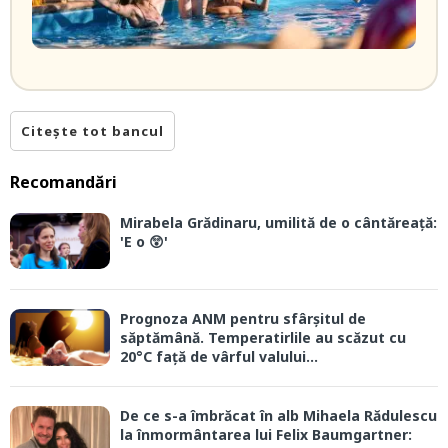
Citește tot bancul
Recomandări
Mirabela Grădinaru, umilită de o cântăreață:
'E o 😲'
Prognoza ANM pentru sfârșitul de
săptămână. Temperatirlile au scăzut cu
20°C față de vârful valului...
De ce s-a îmbrăcat în alb Mihaela Rădulescu
la înmormântarea lui Felix Baumgartner: