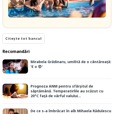
Citește tot bancul
Recomandări
Mirabela Grădinaru, umilită de o cântăreață:
'E o 😲'
Prognoza ANM pentru sfârșitul de
săptămână. Temperatirlile au scăzut cu
20°C față de vârful valului...
De ce s-a îmbrăcat în alb Mihaela Rădulescu