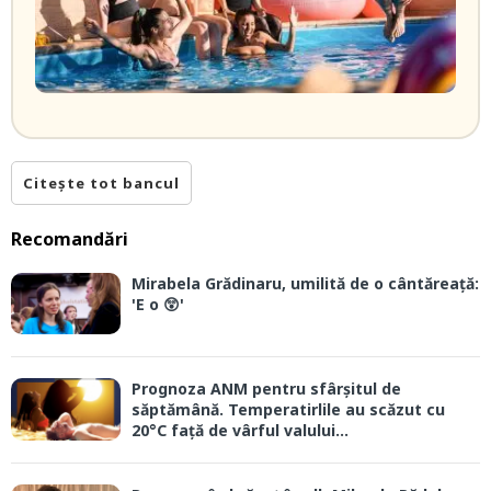
Citește tot bancul
Recomandări
Mirabela Grădinaru, umilită de o cântăreață:
'E o 😲'
Prognoza ANM pentru sfârșitul de
săptămână. Temperatirlile au scăzut cu
20°C față de vârful valului...