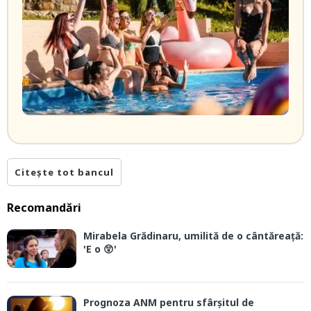
Citește tot bancul
Recomandări
Mirabela Grădinaru, umilită de o cântăreață:
'E o 😲'
Prognoza ANM pentru sfârșitul de