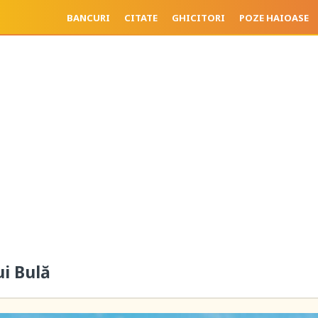
BANCURI
CITATE
GHICITORI
POZE HAIOASE
ui Bulă