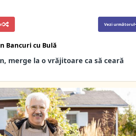
e!
Vezi următorul
in
Bancuri cu Bulă
n, merge la o vrăjitoare ca să ceară