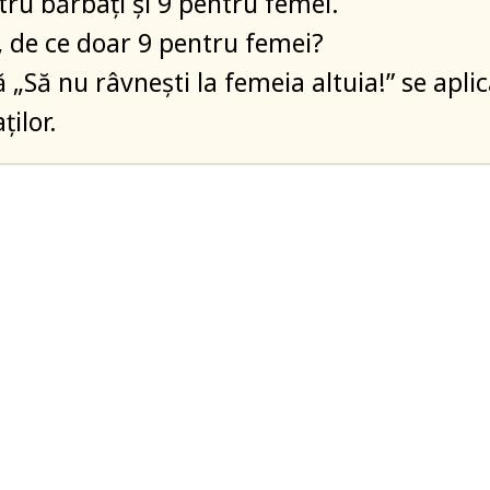
tru bărbați și 9 pentru femei.
 de ce doar 9 pentru femei?
 „Să nu râvnești la femeia altuia!” se apli
ților.