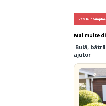
Vezi la întamplar
Mai multe d
Bulă, bătrâ
ajutor