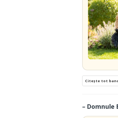
Citește tot ban
– Domnule B