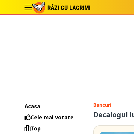
Bancuri
Acasa
Decalogul l
Cele mai votate
Top