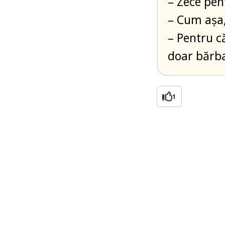
– Zece pen
– Cum așa,
– Pentru că
doar bărba
1