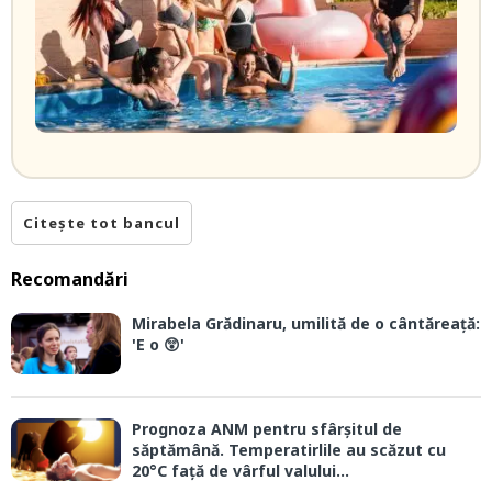
Citește tot bancul
Recomandări
Mirabela Grădinaru, umilită de o cântăreață:
'E o 😲'
Prognoza ANM pentru sfârșitul de
săptămână. Temperatirlile au scăzut cu
20°C față de vârful valului...