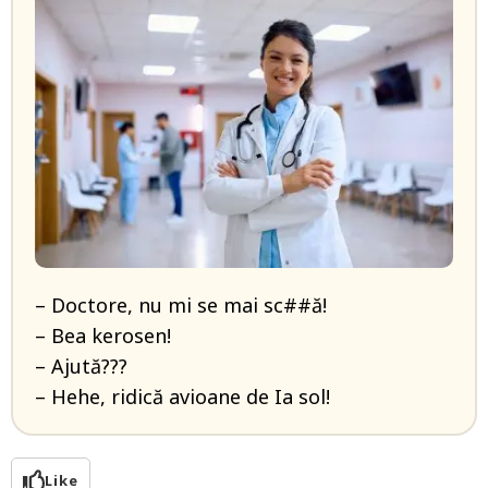
– Doctore, nu mi se mai sc##ă!
– Bea kerosen!
– Ajută???
– Hehe, ridică avioane de Ia sol!
Like