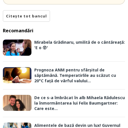
Citește tot bancul
Recomandări
Mirabela Grădinaru, umilită de o cântăreață:
'E o 😲'
Prognoza ANM pentru sfârșitul de
săptămână. Temperatirlile au scăzut cu
20°C față de vârful valului...
De ce s-a îmbrăcat în alb Mihaela Rădulescu
la înmormântarea lui Felix Baumgartner:
Care este...
Alimentele de bază devin un lux! Guvernul