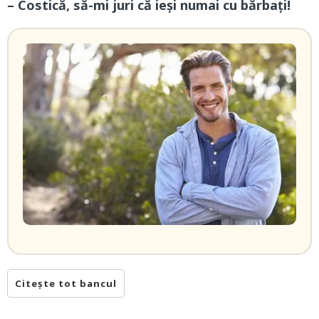
– Costică, să-mi juri că ieși numai cu bărbați!
Citește tot bancul