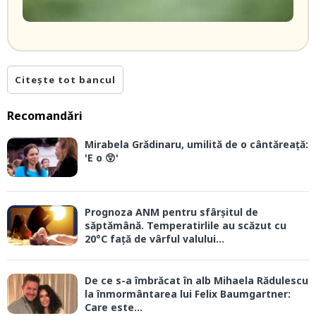
Citește tot bancul
Recomandări
Mirabela Grădinaru, umilită de o cântăreață:
'E o 😲'
Prognoza ANM pentru sfârșitul de
săptămână. Temperatirlile au scăzut cu
20°C față de vârful valului...
De ce s-a îmbrăcat în alb Mihaela Rădulescu
la înmormântarea lui Felix Baumgartner:
Care este...