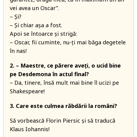
vei avea un Oscar”.
– Şi?
– Şi chiar aşa a fost.
Apoi se întoarce şi strigă:
– Oscar, fii cuminte, nu-ţi mai băga degetele
în nas!
2. – Maestre, ce părere aveţi, o ucid bine
pe Desdemona în actul final?
– Da, tinere, însă mult mai bine îl ucizi pe
Shakespeare!
3. Care este culmea răbdării la români?
Să vorbească Florin Piersic şi să traducă
Klaus Iohannis!