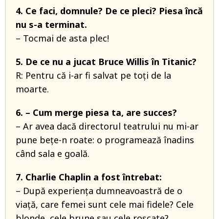
4. Ce faci, domnule? De ce pleci? Piesa încă
nu s-a terminat.
– Tocmai de asta plec!
5. De ce nu a jucat Bruce Willis în Titanic?
R: Pentru că i-ar fi salvat pe toţi de la
moarte.
6. – Cum merge piesa ta, are succes?
– Ar avea dacă directorul teatrului nu mi-ar
pune beţe-n roate: o programează înadins
când sala e goală.
7. Charlie Chaplin a fost întrebat:
– După experienţa dumneavoastră de o
viaţă, care femei sunt cele mai fidele? Cele
blonde, cele brune sau cele roşcate?