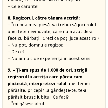
– Cele cărunte!
8. Regizorul, către tânara actriţă:
– În noua mea piesă, va trebui să joci rolul
unei fete nevinovate, care nu a avut de-a
face cu bărbaţii. Crezi că poţi juca acest rol?
– Nu pot, domnule regizor.
– De ce?
– Nu am pic de experienţă în acest sens!
9. – Ţi-am spus de 1.000 de ori, strigă
regizorul la actriţa care părea cam
plictisită, interpretezi rolul
unei femei
părăsite, pricepi? Ia gândeşte-te, te-a
părăsit brusc iubitul. Ce faci?
– Îmi găsesc altul.