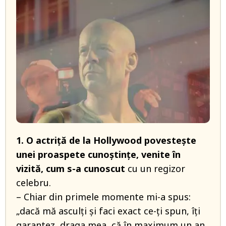
1. O actriţă de la Hollywood povesteşte
unei proaspete cunoştinţe, venite în
vizită, cum s-a cunoscut
cu un regizor
celebru.
– Chiar din primele momente mi-a spus:
„dacă mă asculţi şi faci exact ce-ţi spun, îţi
garantez, draga mea, că în maximum un an