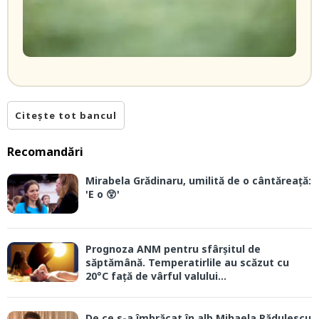
Citește tot bancul
Recomandări
Mirabela Grădinaru, umilită de o cântăreață:
'E o 😲'
Prognoza ANM pentru sfârșitul de
săptămână. Temperatirlile au scăzut cu
20°C față de vârful valului...
De ce s-a îmbrăcat în alb Mihaela Rădulescu