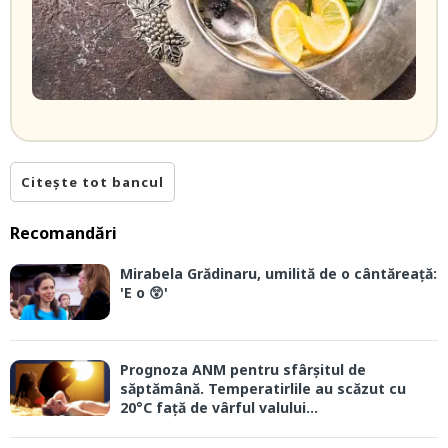
Citește tot bancul
Recomandări
Mirabela Grădinaru, umilită de o cântăreață:
'E o 😲'
Prognoza ANM pentru sfârșitul de
săptămână. Temperatirlile au scăzut cu
20°C față de vârful valului...