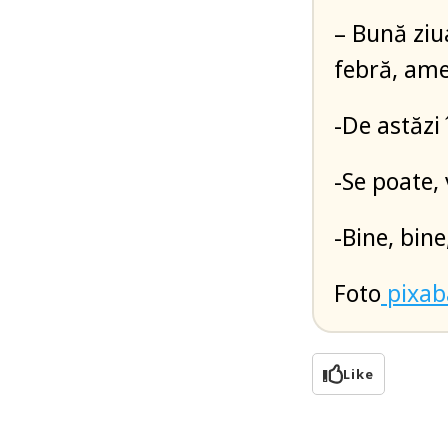
– Bună ziu
febră, am
-De astăzi 
-Se poate,
-Bine, bine
Foto
pixab
Like