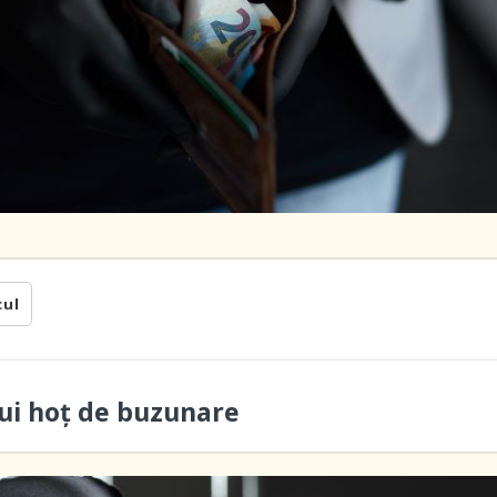
cul
ui hoţ de buzunare