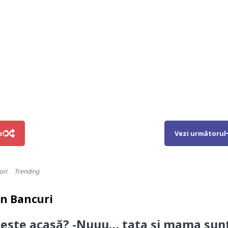
e!
Vezi următorul
ori
Trending
in
Bancuri
 este acasă? -Nuuu… tata și mama sun