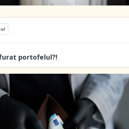
cul
furat portofelul?!