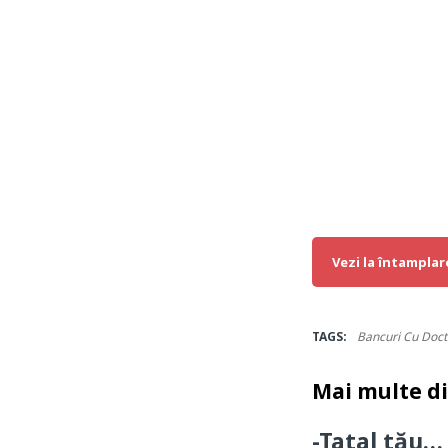
Vezi la întamplar
TAGS:
Bancuri Cu Doct
Mai multe d
-Tatal tău…