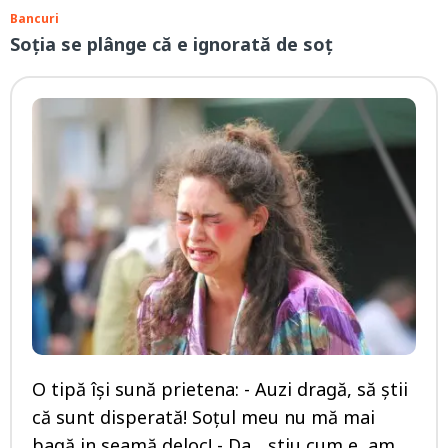
Bancuri
Soția se plânge că e ignorată de soț
O tipă își sună prietena: - Auzi dragă, să știi
că sunt disperată! Soțul meu nu mă mai
bagă in seamă deloc! - Da... știu cum e, am