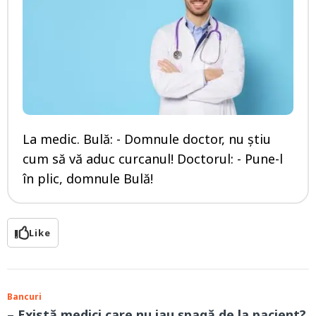
La medic. Bulă: - Domnule doctor, nu știu
cum să vă aduc curcanul! Doctorul: - Pune-l
în plic, domnule Bulă!
Like
Bancuri
– Există medici care nu iau șpagă de la pacient?