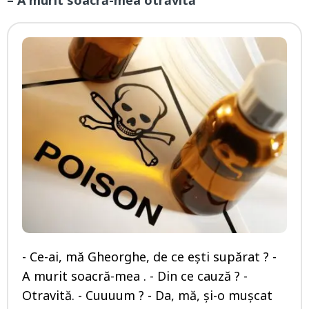
– A murit soacră-mea otrăvită
- Ce-ai, mă Gheorghe, de ce ești supărat ? -
A murit soacră-mea . - Din ce cauză ? -
Otravită. - Cuuuum ? - Da, mă, și-o mușcat