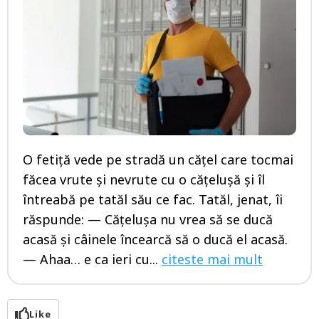
O fetiță vede pe stradă un cățel care tocmai
făcea vrute și nevrute cu o cățelușă și îl
întreabă pe tatăl său ce fac. Tatăl, jenat, îi
răspunde: — Cățelușa nu vrea să se ducă
acasă și câinele încearcă să o ducă el acasă.
— Ahaa… e ca ieri cu...
citeste mai mult
Like