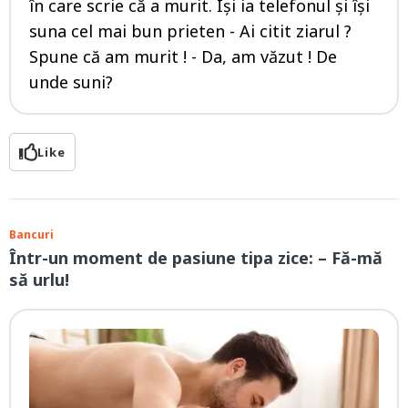
în care scrie că a murit. Își ia telefonul și își
suna cel mai bun prieten - Ai citit ziarul ?
Spune că am murit ! - Da, am văzut ! De
unde suni?
Like
Bancuri
Într-un moment de pasiune tipa zice: – Fă-mă
să urlu!