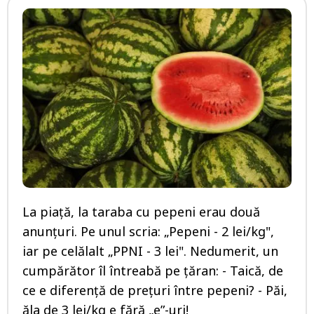
La piață, la taraba cu pepeni erau două
anunțuri. Pe unul scria: „Pepeni - 2 lei/kg",
iar pe celălalt „PPNI - 3 lei". Nedumerit, un
cumpărător îl întreabă pe țăran: - Taică, de
ce e diferență de prețuri între pepeni? - Păi,
ăla de 3 lei/kg e fără „e”-uri!