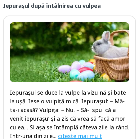
Iepurașul după întâlnirea cu vulpea
Iepurașul se duce la vulpe la vizuină și bate
la ușă. Iese o vulpiță mică. Iepurașul: – Mă-
ta-i acasă? Vulpița: – Nu. – Să-i spui că a
venit iepurașu’ și a zis că vrea să facă amor
cu ea… Si așa se întâmplă câteva zile la rând.
Intr-una din zile...
citeste mai mult