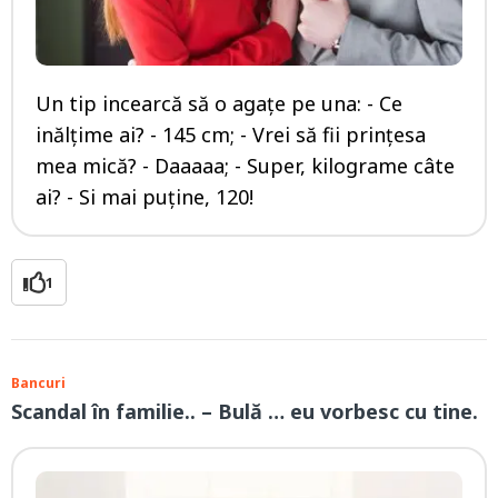
Un tip incearcă să o agațe pe una: - Ce
inălțime ai? - 145 cm; - Vrei să fii prințesa
mea mică? - Daaaaa; - Super, kilograme câte
ai? - Si mai puține, 120!
1
Bancuri
Scandal în familie.. – Bulă … eu vorbesc cu tine.