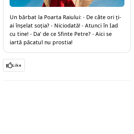
Un bărbat la Poarta Raiului: - De câte ori ți-
ai înșelat soția? - Niciodată! - Atunci în Iad
cu tine! - Da' de ce Sfinte Petre? - Aici se
iartă păcatul nu prostia!
Like