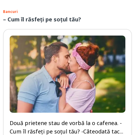
Bancuri
– Cum îl răsfeți pe soțul tău?
Două prietene stau de vorbă la o cafenea. -
Cum îl răsfeți pe soțul tău? -Câteodată tac...