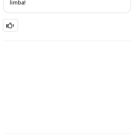
limba!
1