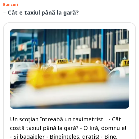
Bancuri
– Cât e taxiul până la gară?
Un scoțian întreabă un taximetrist... - Cât
costă taxiul până la gară? - O liră, domnule!
- Și bagajele? - Bineînțeles, gratis! - Bine,