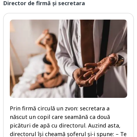
Director de firmă și secretara
Prin firmă circulă un zvon: secretara a
născut un copil care seamănă ca două
picături de apă cu directorul. Auzind asta,
directorul își cheamă șoferul și-i spune: – Te