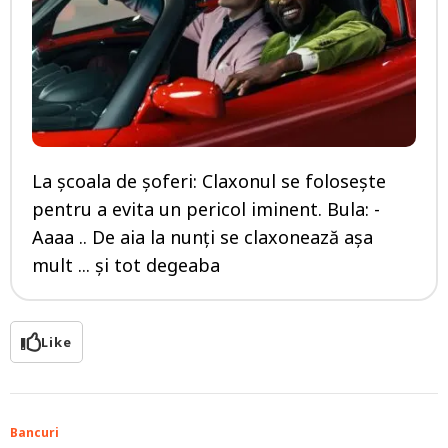
La şcoala de şoferi: Claxonul se foloseşte
pentru a evita un pericol iminent. Bula: -
Aaaa .. De aia la nunţi se claxonează aşa
mult ... şi tot degeaba
Like
Bancuri