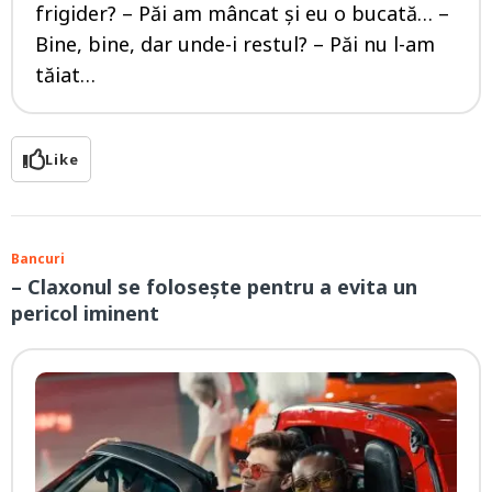
frigider? – Păi am mâncat și eu o bucată… –
Bine, bine, dar unde-i restul? – Păi nu l-am
tăiat…
Like
Bancuri
– Claxonul se foloseşte pentru a evita un
pericol iminent