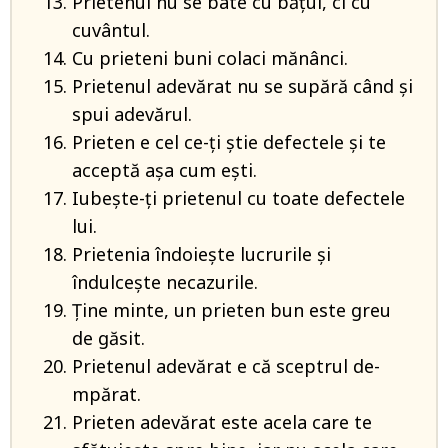
Prietenul nu se bate cu băţul, ci cu
cuvântul.
Cu prieteni buni colaci mănânci.
Prietenul adevărat nu se supără când şi
spui adevărul.
Prieten e cel ce-ţi ştie defectele şi te
acceptă aşa cum eşti.
Iubeşte-ţi prietenul cu toate defectele
lui.
Prietenia îndoieşte lucrurile şi
îndulceşte necazurile.
Ţine minte, un prieten bun este greu
de găsit.
Prietenul adevărat e că sceptrul de-
mpărat.
Prieten adevărat este acela care te