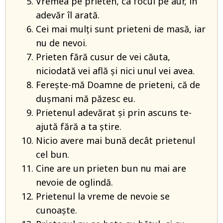
Vremea pe prieten, ca focul pe aur, în
adevăr îl arată.
Cei mai mulţi sunt prieteni de masă, iar
nu de nevoi.
Prieten fără cusur de vei căuta,
niciodată vei află şi nici unul vei avea.
Fereşte-mă Doamne de prieteni, că de
duşmani mă păzesc eu.
Prietenul adevărat şi prin ascuns te-
ajută fără a ta ştire.
Nicio avere mai bună decât prietenul
cel bun.
Cine are un prieten bun nu mai are
nevoie de oglindă.
Prietenul la vreme de nevoie se
cunoaşte.