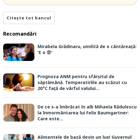
Citește tot bancul
Recomandări
Mirabela Grădinaru, umilită de o cântăreață:
'E o 😲'
Prognoza ANM pentru sfârșitul de
săptămână. Temperatirlile au scăzut cu
20°C față de vârful valului...
De ce s-a îmbrăcat în alb Mihaela Rădulescu
la înmormântarea lui Felix Baumgartner:
Care este...
Alimentele de bază devin un lux! Guvernul