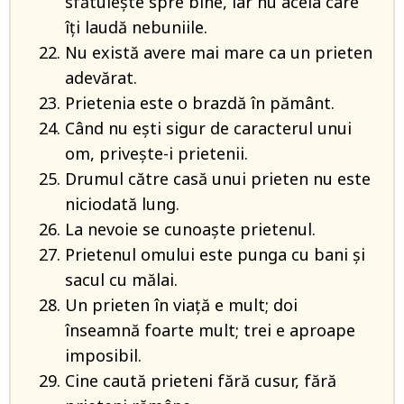
sfătuieşte spre bine, iar nu acela care
îţi laudă nebuniile.
Nu există avere mai mare ca un prieten
adevărat.
Prietenia este o brazdă în pământ.
Când nu eşti sigur de caracterul unui
om, priveşte-i prietenii.
Drumul către casă unui prieten nu este
niciodată lung.
La nevoie se cunoaşte prietenul.
Prietenul omului este punga cu bani şi
sacul cu mălai.
Un prieten în viaţă e mult; doi
înseamnă foarte mult; trei e aproape
imposibil.
Cine caută prieteni fără cusur, fără