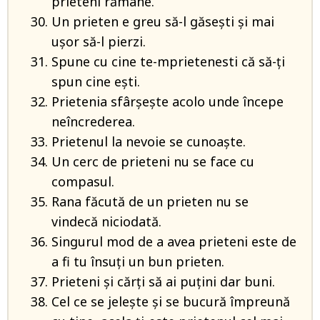
prieteni rămâne.
Un prieten e greu să-l găseşti şi mai
uşor să-l pierzi.
Spune cu cine te-mprietenesti că să-ţi
spun cine eşti.
Prietenia sfârşeşte acolo unde începe
neîncrederea.
Prietenul la nevoie se cunoaşte.
Un cerc de prieteni nu se face cu
compasul.
Rana făcută de un prieten nu se
vindecă niciodată.
Singurul mod de a avea prieteni este de
a fi tu însuţi un bun prieten.
Prieteni şi cărţi să ai puţini dar buni.
Cel ce se jeleşte şi se bucură împreună