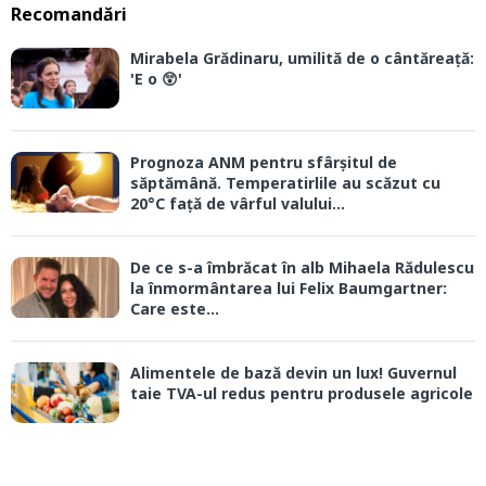
Recomandări
Mirabela Grădinaru, umilită de o cântăreață:
'E o 😲'
Prognoza ANM pentru sfârșitul de
săptămână. Temperatirlile au scăzut cu
20°C față de vârful valului...
De ce s-a îmbrăcat în alb Mihaela Rădulescu
la înmormântarea lui Felix Baumgartner:
Care este...
Alimentele de bază devin un lux! Guvernul
taie TVA-ul redus pentru produsele agricole