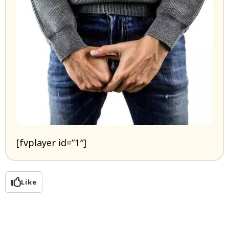
[fvplayer id=”1″]
Like