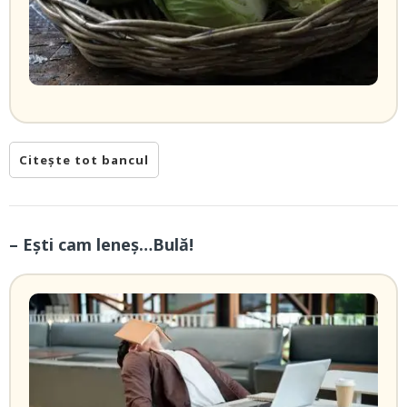
Citește tot bancul
– Eşti cam leneş…Bulă!